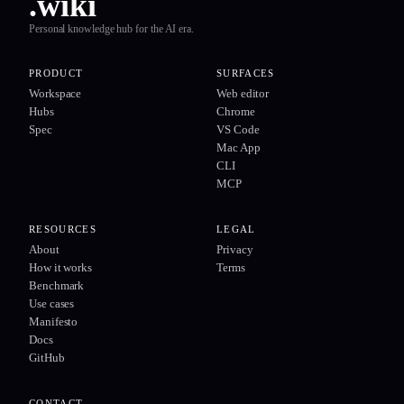
.wiki
Personal knowledge hub for the AI era.
PRODUCT
SURFACES
Workspace
Web editor
Hubs
Chrome
Spec
VS Code
Mac App
CLI
MCP
RESOURCES
LEGAL
About
Privacy
How it works
Terms
Benchmark
Use cases
Manifesto
Docs
GitHub
CONTACT