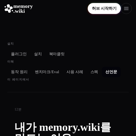
memory
허브 시작하기
.wiki
설치
플러그인
설치
북마클릿
이해
동작 원리
벤치마크/Eval
사용 사례
스펙
선언문
이 페이지에서
12분
내가 memory.wiki를