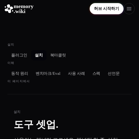
memory
허브 시작하기
.wiki
설치
플러그인
설치
북마클릿
이해
동작 원리
벤치마크/Eval
사용 사례
스펙
선언문
이 페이지에서
설치
도구 셋업.