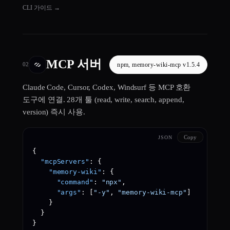
CLI 가이드
→
MCP 서버
npm, memory-wiki-mcp v1.5.4
02
Claude Code, Cursor, Codex, Windsurf 등 MCP 호환
도구에 연결. 28개 툴 (read, write, search, append,
version) 즉시 사용.
Copy
JSON
{
"mcpServers"
:
{
"memory-wiki"
:
{
"command"
:
"npx"
,
"args"
:
[
"-y"
,
"memory-wiki-mcp"
]
}
}
}